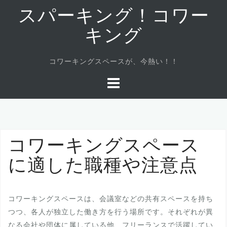
コ
スパーキング！コワー
ン
テ
キング
ン
ツ
コワーキングスペースが、今熱い！！
へ
ス
キ
ッ
プ
コワーキングスペース
に適した職種や注意点
コワーキングスペースは、会議室などの共有スペースを持ち
つつ、各人が独立した働き方を行う場所です。それぞれが異
なる会社や団体に属している他、フリーランスで活躍してい